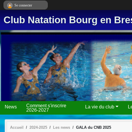
Panneau de gestion des cookies
Se connecter
Club Natation Bourg en Bre
Comment s'inscrire
News
La vie du club
L
2026-2027
Accueil
2024-2025
Les news
GALA du CNB 2025