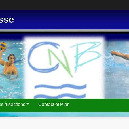
sse
es 4 sections
Contact et Plan