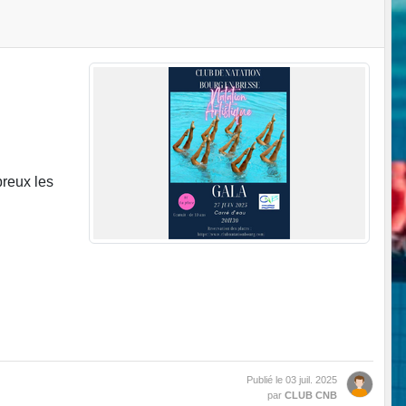
breux les
Publié le
03 juil. 2025
par
CLUB CNB