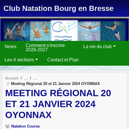
Panneau de gestion des cookies
Club Natation Bourg en Bresse
Comment s'inscrire
News
La vie du club
2026-2027
Les 4 sections
Contact et Plan
Accueil
Meeting Régional 20 et 21 Janvier 2024 OYONNAX
MEETING RÉGIONAL 20
ET 21 JANVIER 2024
OYONNAX
Natation Course