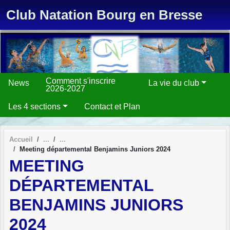
Panneau de gestion des cookies
Club Natation Bourg en Bresse
Comment s'inscrire
News
La vie du club
2026-2027
Les 4 sections
Contact et Plan
Accueil
Meeting départemental Benjamins Juniors 2024
MEETING
DÉPARTEMENTAL
BENJAMINS JUNIORS
2024