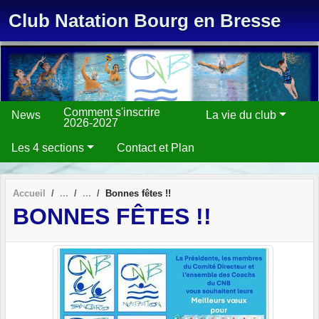
Panneau de gestion des cookies
Club Natation Bourg en Bresse
Comment s'inscrire
News
La vie du club
2026-2027
Les 4 sections
Contact et Plan
Accueil
Bonnes fêtes !!
BONNES FÊTES !!