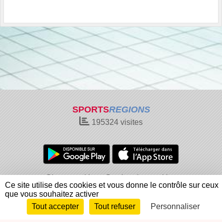
SPORTS
REGIONS
195324
visites
Charte cookies
Gestion des cookies
Ce site utilise des cookies et vous donne le contrôle sur ceux
Informations légales
Signaler un contenu inapproprié
que vous souhaitez activer
Tout accepter
Tout refuser
Personnaliser
Envie de participer ?
Connexion