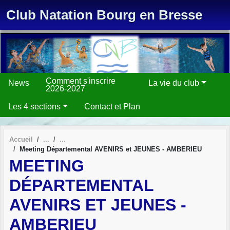
Panneau de gestion des cookies
Club Natation Bourg en Bresse
Comment s'inscrire
News
La vie du club
2026-2027
Les 4 sections
Contact et Plan
Accueil
Meeting Départemental AVENIRS et JEUNES - AMBERIEU
MEETING
DÉPARTEMENTAL
AVENIRS ET JEUNES -
AMBERIEU