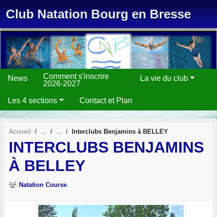
Panneau de gestion des cookies
Club Natation Bourg en Bresse
Comment s'inscrire
News
La vie du club
2026-2027
Les 4 sections
Contact et Plan
Accueil
Interclubs Benjamins à BELLEY
INTERCLUBS BENJAMINS
À BELLEY
Natation Course