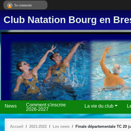
Panneau de gestion des cookies
Se connecter
Club Natation Bourg en Bre
Comment s'inscrire
News
La vie du club
L
2026-2027
Accueil
2021-2022
Les news
Finale départementale TC 20 j