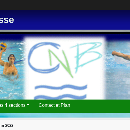
sse
es 4 sections
Contact et Plan
uin 2022