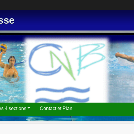
sse
es 4 sections
Contact et Plan