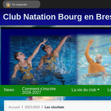
Panneau de gestion des cookies
Se connecter
Club Natation Bourg en Bre
Comment s'inscrire
News
La vie du club
L
2026-2027
Accueil
2023-2024
Les résultats